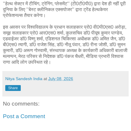
’’हेल्थ सेक्टर में टीचिंग, ट्रेनिंग, प्लेसमेंट’’ (टी0टी0पी0) द्वारा देश ही नहीं पूरी
दुनिया के लिए ’’बेस्ट क्लीनिकल एक्सपोजर’’ द्वारा ट्रेंड हेल्थकेयर
प्रोफेशनल्स तैयार करेगा।
इस अवसर पर विश्वविद्यालय के प्रधान सलाहकार प्रो0 वी0पी0एस0 अरोड़ा,
समूह सलाहकार प्रो0 आर0एस0 शर्मा, कुलसचिव डाॅ0 पीयूष कुमार पाण्डेय,
एडवाईजर डाॅ0 विष्णु शर्मा, एडिशनल चिकित्सा अधीक्षक डाॅ0 अमित जैन, डाॅ0
बी0एस0 त्यागी, डाॅ0 राजेश सिंह, डाॅ0 नीतू पंवार, डाॅ0 रीना जोशी, डाॅ0 सुमन
कुमारी, डाॅ0 अरूण गोस्वामी, संस्थापक अध्यक्ष के कार्यकारी अधिकारी बालाजी
मल्यप्पन, मेरठ परिसर से निदेशक डाॅ0 पंकज चैधरी, मीडिया प्रभारी विश्वास
राणा आदि लोग उपस्थित रहे।
Nitya Sandesh India
at
July 08, 2026
Share
No comments:
Post a Comment