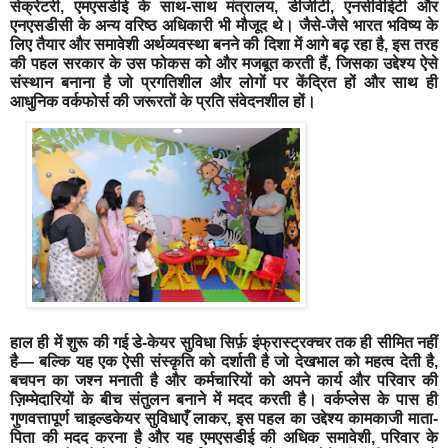
सेक्रेटरी
,
एमएसडीई
के
साथ
-
साथ
मंत्रालय
,
डीजीटी
,
एनसीवीईटी
और
एनएसडीसी
के
अन्य
वरिष्ठ
अधिकारी
भी
मौजूद
थे।
जैसे
-
जैसे
भारत
भविष्य
के
लिए
तैयार
और
समावेशी
अर्थव्यवस्था
बनने
की
दिशा
में
आगे
बढ़
रहा
है
,
इस
तरह
की
पहल
सरकार
के
उस
फोकस
को
और
मजबूत
करती
हैं
,
जिसका
उद्देश्य
ऐसे
संस्थान
बनाना
है
जो
प्रगतिशील
और
लोगों
पर
केंद्रित
हों
और
साथ
ही
आधुनिक
वर्कफोर्स
की
जरूरतों
के
प्रति
संवेदनशील
हों।
हाल
ही
में
शुरू
की
गई
डे
-
केयर
सुविधा
सिर्फ़
इंफ्रास्ट्रक्चर
तक
ही
सीमित
नहीं
है
—
बल्कि
यह
एक
ऐसी
संस्कृति
को
दर्शाती
है
जो
देखभाल
को
महत्व
देती
है
,
बचपन
का
जश्न
मनाती
है
और
कर्मचारियों
को
अपने
कार्य
और
परिवार
की
ज़िम्मेदारियों
के
बीच
संतुलन
बनाने
में
मदद
करती
है।
वर्कप्लेस
के
पास
ही
गुणवत्तापूर्ण
चाइल्डकेयर
सुविधाएँ
लाकर
,
इस
पहल
का
उद्देश्य
कामकाजी
माता
-
पिता
की
मदद
करना
है
और
यह
एमएसडीई
की
अधिक
समावेशी
,
परिवार
के