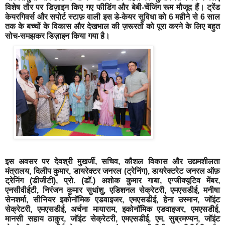
विशेष
तौर
पर
डिज़ाइन
किए
गए
फीडिंग
और
बेबी
-
चेंजिंग
रूम
मौजूद
हैं।
ट्रेंड
केयरगिवर्स
और
सपोर्ट
स्टाफ़
वाली
इस
डे
-
केयर
सुविधा
को
6
महीने
से
6
साल
तक
के
बच्चों
के
विकास
और
देखभाल
की
ज़रूरतों
को
पूरा
करने
के
लिए
बहुत
सोच
-
समझकर
डिज़ाइन
किया
गया
है।
इस
अवसर
पर
देवश्री
मुखर्जी
,
सचिव
,
कौशल
विकास
और
उद्यमशीलता
मंत्रालय
,
दिलीप
कुमार
,
डायरेक्टर
जनरल
(
ट्रेनिंग
),
डायरेक्टरेट
जनरल
ऑफ़
ट्रेनिंग
(
डीजीटी
),
प्रो
. (
डॉ
.)
अशोक
कुमार
गाबा
,
एग्जीक्यूटिव
मेंबर
,
एनसीवीईटी
,
निरंजन
कुमार
सुधांशु
,
एडिशनल
सेक्रेटरी
,
एमएसडीई
,
मनीषा
सेनशर्मा
,
सीनियर
इकोनॉमिक
एडवाइजर
,
एमएसडीई
,
हेना
उस्मान
,
जॉइंट
सेक्रेटरी
,
एमएसडीई
,
अर्चना
मायाराम
,
इकोनॉमिक
एडवाइजर
,
एमएसडीई
,
मानसी
सहाय
ठाकुर
,
जॉइंट
सेक्रेटरी
,
एमएसडीई
,
एम
.
सुब्रमण्यन
,
जॉइंट