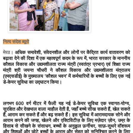
नित्य संदेश ब्यूरो
मेरठ।
अधिक
समावेशी
,
संवेदनशील
और
लोगों
पर
केंद्रित
कार्य
वातावरण
को
बढ़ावा
देने
की
दिशा
में
एक
महत्वपूर्ण
कदम
के
रूप
में
,
भारत
सरकार
के
माननीय
कौशल
विकास
और
उद्यमशीलता
राज्य
मंत्री
(
स्वतंत्र
प्रभार
)
एवं
शिक्षा
राज्य
मंत्री
श्री
जयन्त
चौधरी
ने
कौशल
विकास
और
उद्यमशीलता
मंत्रालय
(
एमएसडीई
)
के
मुख्यालय
‘
कौशल
भवन
’
में
कर्मचारियों
के
बच्चों
के
लिए
एक
नई
डे
-
केयर
सुविधा
का
उद्घाटन
किया।
लगभग
600
वर्ग
मीटर
में
फैली
यह
नई
डे
-
केयर
सुविधा
एक
स्वागत
-
योग्य
,
सुरक्षित
और
देखभाल
वाला
माहौल
देती
है
,
जहाँ
बच्चे
सीख
सकते
हैं
,
खेल
सकते
हैं
,
आराम
कर
सकते
हैं
और
बढ़
सकते
हैं।
इस
सुविधा
में
आरामदायक
सोने
और
आराम
करने
की
जगह
,
खेलने
और
एक्टिविटीज़
के
लिए
मज़ेदार
ज़ोन
,
उम्र
के
हिसाब
से
सीखने
के
संसाधन
,
बच्चों
के
अनुकूल
फ़र्नीचर
,
साफ़
-
सुथरे
वॉशरूम
और
शिशुओं
और
छोटे
बच्चों
के
आराम
और
सेहत
को
सुनिश्चित
करने
के
लिए