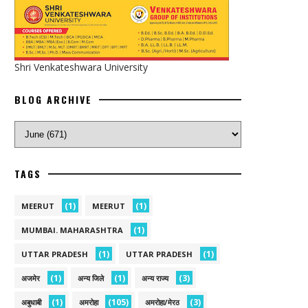
Shri Venkateshwara University
BLOG ARCHIVE
TAGS
(1)
(1)
MEERUT
MEERUT
(1)
MUMBAI. MAHARASHTRA
(1)
(1)
UTTAR PRADESH
UTTAR PRADESH
(1)
(1)
(3)
अजमेर
अन्य जिले
अन्य राज्य
(1)
(105)
(3)
अबुधाबी
अमरोहा
अमरोहा/मेरठ