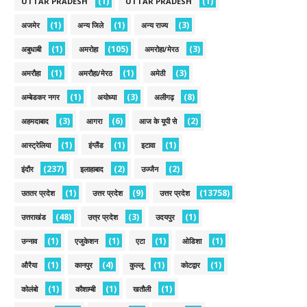
(1)
(1)
UTTAR PRADESH
UTTAR PRADESH
(1)
(1)
(3)
अजमेर
अन्य जिले
अन्य राज्य
(1)
(105)
(3)
अबुधाबी
अमरोहा
अमरोहा/मेरठ
(1)
(1)
(3)
अमरौहा
अमरौहा/मेरठ
अमेठी
(1)
(3)
(8)
अम्बेडकर नगर
अयोध्या
अलीगढ़
(3)
(6)
(2)
अहमदाबाद
आगरा
आज के यूपी से
(1)
(1)
(1)
आस्ट्रेलिया
इंग्लैंड
इटावा
(237)
(2)
(2)
इंदौर
इलाहाबाद
उज्जैन
(1)
(9)
(13758)
उततर प्रदेश
उत्तर प्रदेश
उत्तर प्रदेश
(48)
(3)
(1)
उत्तराखंड
उत्त्र प्रदेश
उदयपुर
(1)
(1)
(1)
(1)
उन्नाव
एजुकेशन
एटा
ओडिशा
(1)
(4)
(1)
(1)
औरैया
कानपुर
कुल्लू
कोटद्वार
(1)
(1)
(1)
कोलंबो
कौशाम्बी
खतौली