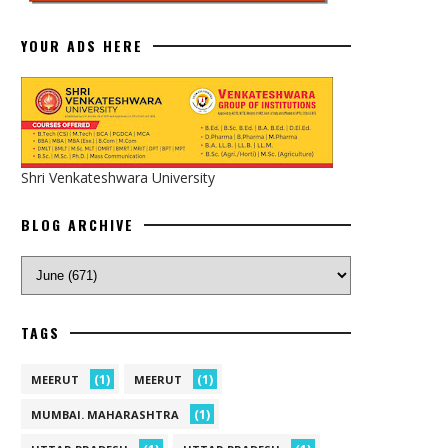
YOUR ADS HERE
Shri Venkateshwara University
BLOG ARCHIVE
TAGS
(1)
(1)
MEERUT
MEERUT
(1)
MUMBAI. MAHARASHTRA