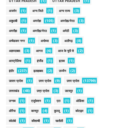
(1)
(1)
UTTAR PRADESH
UTTAR PRADESH
(1)
(1)
(3)
अजमेर
अन्य जिले
अन्य राज्य
(1)
(105)
(3)
अबुधाबी
अमरोहा
अमरोहा/मेरठ
(1)
(1)
(3)
अमरौहा
अमरौहा/मेरठ
अमेठी
(1)
(3)
(8)
अम्बेडकर नगर
अयोध्या
अलीगढ़
(3)
(6)
(2)
अहमदाबाद
आगरा
आज के यूपी से
(1)
(1)
(1)
आस्ट्रेलिया
इंग्लैंड
इटावा
(237)
(2)
(2)
इंदौर
इलाहाबाद
उज्जैन
(1)
(9)
(13799)
उततर प्रदेश
उत्तर प्रदेश
उत्तर प्रदेश
(48)
(3)
(1)
उत्तराखंड
उत्त्र प्रदेश
उदयपुर
(1)
(1)
(1)
(1)
उन्नाव
एजुकेशन
एटा
ओडिशा
(1)
(4)
(1)
(1)
औरैया
कानपुर
कुल्लू
कोटद्वार
(1)
(1)
(1)
कोलंबो
कौशाम्बी
खतौली