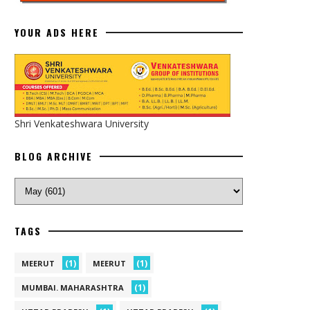
YOUR ADS HERE
Shri Venkateshwara University
BLOG ARCHIVE
TAGS
(1)
(1)
MEERUT
MEERUT
(1)
MUMBAI. MAHARASHTRA