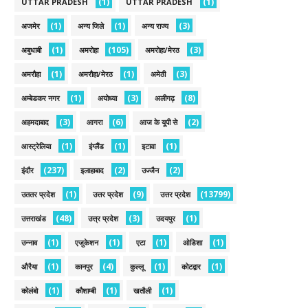
(1)
(1)
UTTAR PRADESH
UTTAR PRADESH
(1)
(1)
(3)
अजमेर
अन्य जिले
अन्य राज्य
(1)
(105)
(3)
अबुधाबी
अमरोहा
अमरोहा/मेरठ
(1)
(1)
(3)
अमरौहा
अमरौहा/मेरठ
अमेठी
(1)
(3)
(8)
अम्बेडकर नगर
अयोध्या
अलीगढ़
(3)
(6)
(2)
अहमदाबाद
आगरा
आज के यूपी से
(1)
(1)
(1)
आस्ट्रेलिया
इंग्लैंड
इटावा
(237)
(2)
(2)
इंदौर
इलाहाबाद
उज्जैन
(1)
(9)
(13799)
उततर प्रदेश
उत्तर प्रदेश
उत्तर प्रदेश
(48)
(3)
(1)
उत्तराखंड
उत्त्र प्रदेश
उदयपुर
(1)
(1)
(1)
(1)
उन्नाव
एजुकेशन
एटा
ओडिशा
(1)
(4)
(1)
(1)
औरैया
कानपुर
कुल्लू
कोटद्वार
(1)
(1)
(1)
कोलंबो
कौशाम्बी
खतौली