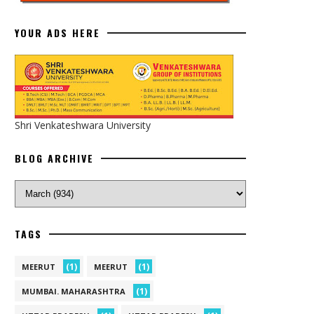
YOUR ADS HERE
Shri Venkateshwara University
BLOG ARCHIVE
TAGS
(1)
(1)
MEERUT
MEERUT
(1)
MUMBAI. MAHARASHTRA