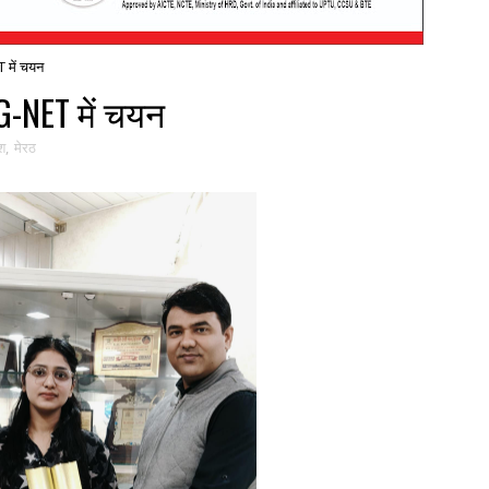
T में चयन
CG-NET में चयन
ेश
,
मेरठ