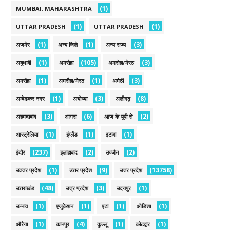
(1)
MUMBAI. MAHARASHTRA
(1)
(1)
UTTAR PRADESH
UTTAR PRADESH
(1)
(1)
(3)
अजमेर
अन्य जिले
अन्य राज्य
(1)
(105)
(3)
अबुधाबी
अमरोहा
अमरोहा/मेरठ
(1)
(1)
(3)
अमरौहा
अमरौहा/मेरठ
अमेठी
(1)
(3)
(8)
अम्बेडकर नगर
अयोध्या
अलीगढ़
(3)
(6)
(2)
अहमदाबाद
आगरा
आज के यूपी से
(1)
(1)
(1)
आस्ट्रेलिया
इंग्लैंड
इटावा
(237)
(2)
(2)
इंदौर
इलाहाबाद
उज्जैन
(1)
(9)
(13758)
उततर प्रदेश
उत्तर प्रदेश
उत्तर प्रदेश
(48)
(3)
(1)
उत्तराखंड
उत्त्र प्रदेश
उदयपुर
(1)
(1)
(1)
(1)
उन्नाव
एजुकेशन
एटा
ओडिशा
(1)
(4)
(1)
(1)
औरैया
कानपुर
कुल्लू
कोटद्वार