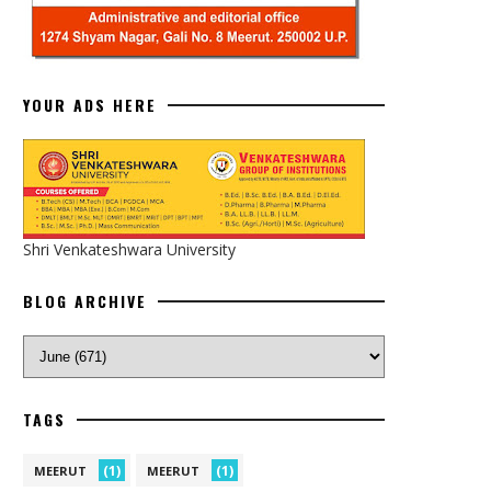
YOUR ADS HERE
Shri Venkateshwara University
BLOG ARCHIVE
TAGS
(1)
(1)
MEERUT
MEERUT