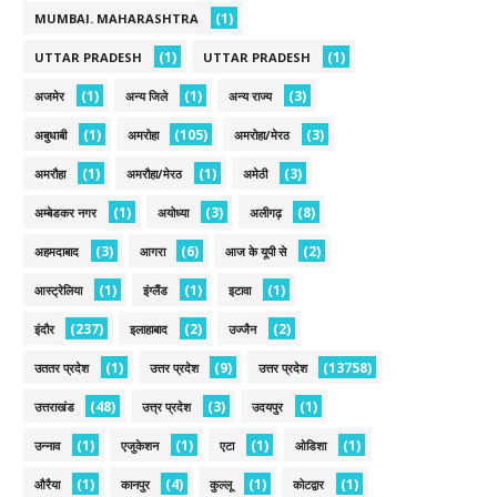
(1)
MUMBAI. MAHARASHTRA
(1)
(1)
UTTAR PRADESH
UTTAR PRADESH
(1)
(1)
(3)
अजमेर
अन्य जिले
अन्य राज्य
(1)
(105)
(3)
अबुधाबी
अमरोहा
अमरोहा/मेरठ
(1)
(1)
(3)
अमरौहा
अमरौहा/मेरठ
अमेठी
(1)
(3)
(8)
अम्बेडकर नगर
अयोध्या
अलीगढ़
(3)
(6)
(2)
अहमदाबाद
आगरा
आज के यूपी से
(1)
(1)
(1)
आस्ट्रेलिया
इंग्लैंड
इटावा
(237)
(2)
(2)
इंदौर
इलाहाबाद
उज्जैन
(1)
(9)
(13758)
उततर प्रदेश
उत्तर प्रदेश
उत्तर प्रदेश
(48)
(3)
(1)
उत्तराखंड
उत्त्र प्रदेश
उदयपुर
(1)
(1)
(1)
(1)
उन्नाव
एजुकेशन
एटा
ओडिशा
(1)
(4)
(1)
(1)
औरैया
कानपुर
कुल्लू
कोटद्वार