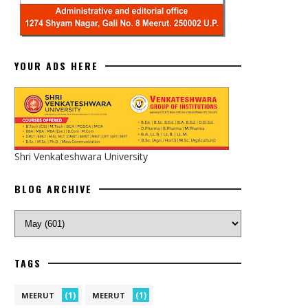
YOUR ADS HERE
Shri Venkateshwara University
BLOG ARCHIVE
TAGS
(1)
(1)
MEERUT
MEERUT