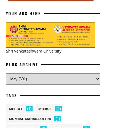
YOUR ADS HERE
Shri Venkateshwara University
BLOG ARCHIVE
TAGS
(1)
(1)
MEERUT
MEERUT
(1)
MUMBAI. MAHARASHTRA