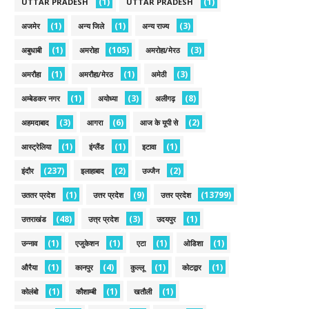
(1)
(1)
UTTAR PRADESH
UTTAR PRADESH
(1)
(1)
(3)
अजमेर
अन्य जिले
अन्य राज्य
(1)
(105)
(3)
अबुधाबी
अमरोहा
अमरोहा/मेरठ
(1)
(1)
(3)
अमरौहा
अमरौहा/मेरठ
अमेठी
(1)
(3)
(8)
अम्बेडकर नगर
अयोध्या
अलीगढ़
(3)
(6)
(2)
अहमदाबाद
आगरा
आज के यूपी से
(1)
(1)
(1)
आस्ट्रेलिया
इंग्लैंड
इटावा
(237)
(2)
(2)
इंदौर
इलाहाबाद
उज्जैन
(1)
(9)
(13799)
उततर प्रदेश
उत्तर प्रदेश
उत्तर प्रदेश
(48)
(3)
(1)
उत्तराखंड
उत्त्र प्रदेश
उदयपुर
(1)
(1)
(1)
(1)
उन्नाव
एजुकेशन
एटा
ओडिशा
(1)
(4)
(1)
(1)
औरैया
कानपुर
कुल्लू
कोटद्वार
(1)
(1)
(1)
कोलंबो
कौशाम्बी
खतौली