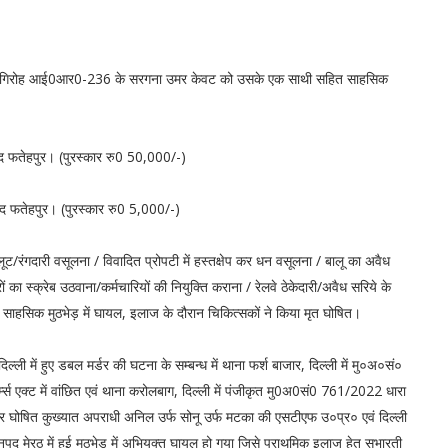
दस्यु गिरोह आई0आर0-236 के सरगना उमर केवट को उसके एक साथी सहित साहसिक
द फतेहपुर। (पुरस्कार रु0 50,000/-)
पद फतेहपुर। (पुरस्कार रु0 5,000/-)
ंगदारी वसूलना / विवादित प्रोपटी में हस्तक्षेप कर धन वसूलना / बालू का अवैध
ों का स्क्रेब उठवाना/कर्मचारियों की नियुक्ति कराना / रेलवे ठेकेदारी/अवैध सरिये के
 साहसिक मुठभेड़ में घायल, इलाज के दौरान चिकित्सकों ने किया मृत घोषित।
्ली में हुए डबल मर्डर की घटना के सम्बन्ध में थाना फर्श बाजार, दिल्ली में मु०अ०सं०
्ट में वांछित एवं थाना करोलबाग, दिल्ली में पंजीकृत मु0अ0सं0 761/2022 धारा
र घोषित कुख्यात अपराधी अनिल उर्फ सोनू उर्फ मटका की एसटीएफ उ०प्र० एवं दिल्ली
द मेरठ में हुई मुठभेड़ में अभियुक्त घायल हो गया जिसे प्राथमिक इलाज हेतु सुभारती