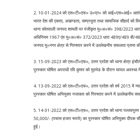
2. 10-01-2024 को एस०टी०एफ० उ०प्र० को आई०एस०आई० आतंकी स
भारत देश की एकता, अखण्डता, सम्प्रभुता तथा सामाजिक सौहार्द को विखण्
थाना कोतवाली जनपद शामली पर पंजीकृत मु०अ०सं० 398/2023 धारा 
अधिनियम 1967 एंव मु०अ०सं० 372/2023 धारा 489ए/489 बी/489सी
जनपद मु०नगर क्षेत्र से गिरफ्तार करने में उल्लेखनीय सफलता प्राप्त 
3. 15-09-2023 को एस०टी०एफ०, उत्तर प्रदेश को थाना क्षेत्र इंचौ
पुरस्कार घोषित अपराधी रवि कुमार को मुठभेड के दौरान घायल अवस्था मे
4. 13-09-2022 को एस०टी०एफ०, उत्तर प्रदेश को वर्ष 2015 में न्या
पुरस्कार घोषित अभियुक्त नजाकत को गिरफ्तार करने में उल्लेखनीय सफ
5. 14-01-2022 को एस०टी०एफ०, उत्तर प्रदेश को थाना पल्लवपुरम 
50,000/- (पचास हजार रूपये) का पुरस्कार घोषित अभियुक्त दीपक चौधर
हुई।