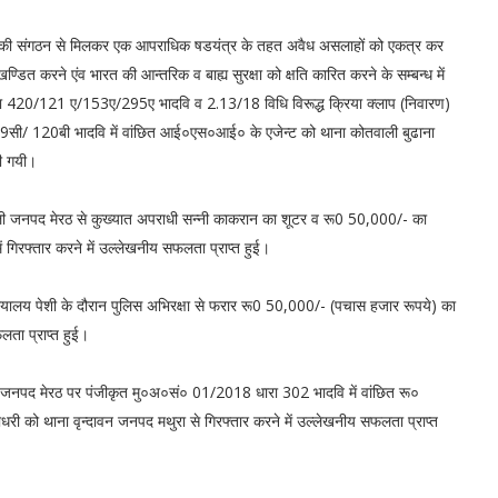
ंगठन से मिलकर एक आपराधिक षडयंत्र के तहत अवैध असलाहों को एकत्र कर
डित करने एंव भारत की आन्तरिक व बाह्य सुरक्षा को क्षति कारित करने के सम्बन्ध में
420/121 ए/153ए/295ए भादवि व 2.13/18 विधि विरूद्ध क्रिया क्लाप (निवारण)
/ 120बी भादवि में वांछित आई०एस०आई० के एजेन्ट को थाना कोतवाली बुढाना
की गयी।
ली जनपद मेरठ से कुख्यात अपराधी सन्नी काकरान का शूटर व रू0 50,000/- का
ं गिरफ्तार करने में उल्लेखनीय सफलता प्राप्त हुई।
यालय पेशी के दौरान पुलिस अभिरक्षा से फरार रू0 50,000/- (पचास हजार रूपये) का
लता प्राप्त हुई।
जनपद मेरठ पर पंजीकृत मु०अ०सं० 01/2018 धारा 302 भादवि में वांछित रू०
ी को थाना वृन्दावन जनपद मथुरा से गिरफ्तार करने में उल्लेखनीय सफलता प्राप्त