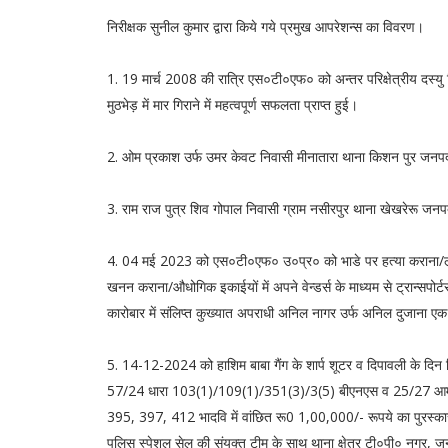
निरीक्षक सुनील कुमार द्वारा किये गये प्रमुख आपरेशन्स का विवरण।
1. 19 मार्च 2008 की रात्रि एस०टी०एफ० को अन्तर परिक्षेत्रीय 
मुठभेड़ में मार गिराने में महत्वपूर्ण सफलता प्राप्त हुई।
2. ओम प्रकाश उर्फ उमर केवट निवासी मीनातारा थाना किशन पुर जनप
3. राम राज पुत्र शिव गोपाल निवासी ग्राम नसीरपुर थाना खेखरेरू जन
4. 04 मई 2023 को एस०टी०एफ० उ०प्र० को भाडे पर हत्या कराना/लूट/र
खनन कराना/औधोगिक इकाईयों में अपने वेन्डर्स के माध्यम से ट्रान्सपोर्टर
कारोबार में संलिप्त कुख्यात अपराधी अनिल नागर उर्फ अनिल दुजाना एक
5. 14-12-2024 को हाशिम बाबा गैंग के शार्प शूटर व दिपावली के दिन दिल
57/24 धारा 103(1)/109(1)/351(3)/3(5) बीएनएस व 25/27 आर्म्स एक
395, 397, 412 भादवि में वांछित रू0 1,00,000/- रूपये का पुरस्का
पुलिस स्पेशल सेल की संयुक्त टीम के साथ थाना क्षेत्र टी०पी० नगर, जनप