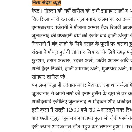
नित्य संदेश ब्यूरो
मेरठ।
मोहरर्म की नवीं तारीख को सभी इमामबारगाहों व 
सिलसिला जारी रहा और जुलजनाह, अलम हजरत अब्ब
इमामबारगाह पंजेतनी में मौलाना अम्मार हैदर रिज़वी आ
जुलजनाह की वफादारी बयां की इसके बाद हाजी अंजुम जै़
निगरानी में चंद लम्हो के लिये गुलाब के फूलों पर चलत
संख्या में मौजूद हुसैनी सौगवार जियारत के लिये उमड़ 
गुलशन, हसन अब्बास, रहबर अली, जहीर आलम आदि की व्
अली हैदर रिजवी, हाजी शमशाद अली, मुजफ्फर अली, मोनि
सौगवार शामिल रहे।
यह लम्हा बड़ा ही दर्दनाक मंजर पेश कर रहा था कर्बल
जुलजनाह ने अपने माथे को इमाम हुसैन के खून से तर क
अकीदतमदं इसीलिए जुलजनाह से मोहब्बत और अकीदत रखत
इसी क्रम में रात्री 12ः00 बजे सै0 4 शास्त्री नगर
बाद गश्ती जुलूस जुलजनाह बरामद हुआ जो जै़दी फार्म 
इसी स्थान शाहजलाल हाॅल पहुच कर सम्पन्न हुआ। प्रब