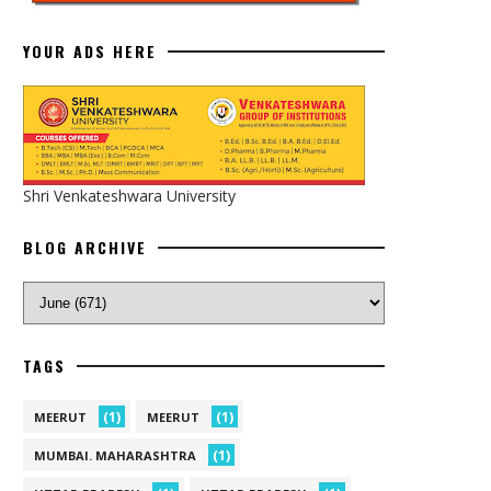
YOUR ADS HERE
Shri Venkateshwara University
BLOG ARCHIVE
TAGS
(1)
(1)
MEERUT
MEERUT
(1)
MUMBAI. MAHARASHTRA