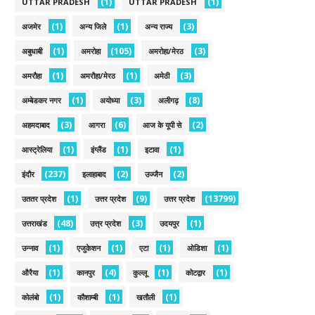
(1)
(1)
UTTAR PRADESH
UTTAR PRADESH
(1)
(1)
(3)
अजमेर
अन्य जिले
अन्य राज्य
(1)
(105)
(3)
अबुधाबी
अमरोहा
अमरोहा/मेरठ
(1)
(1)
(3)
अमरौहा
अमरौहा/मेरठ
अमेठी
(1)
(3)
(8)
अम्बेडकर नगर
अयोध्या
अलीगढ़
(3)
(6)
(2)
अहमदाबाद
आगरा
आज के यूपी से
(1)
(1)
(1)
आस्ट्रेलिया
इंग्लैंड
इटावा
(237)
(2)
(2)
इंदौर
इलाहाबाद
उज्जैन
(1)
(9)
(13799)
उततर प्रदेश
उत्तर प्रदेश
उत्तर प्रदेश
(48)
(3)
(1)
उत्तराखंड
उत्त्र प्रदेश
उदयपुर
(1)
(1)
(1)
(1)
उन्नाव
एजुकेशन
एटा
ओडिशा
(1)
(4)
(1)
(1)
औरैया
कानपुर
कुल्लू
कोटद्वार
(1)
(1)
(1)
कोलंबो
कौशाम्बी
खतौली