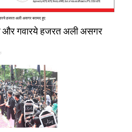
ारये हजरत अली असगर बरामद हुए
स और गवारये हजरत अली असगर
ठ