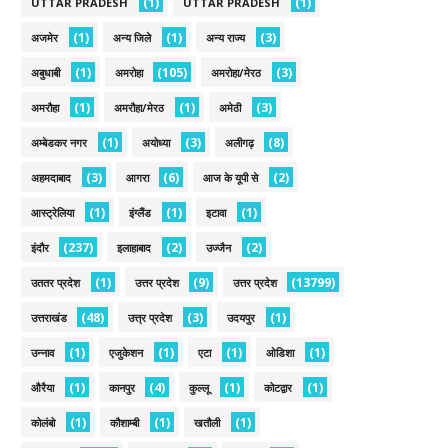
(1)
(1)
UTTAR PRADESH
UTTAR PRADESH
(1)
(1)
(3)
अजमेर
अन्य जिले
अन्य राज्य
(1)
(105)
(3)
अबुधाबी
अमरोहा
अमरोहा/मेरठ
(1)
(1)
(3)
अमरौहा
अमरौहा/मेरठ
अमेठी
(1)
(3)
(8)
अम्बेडकर नगर
अयोध्या
अलीगढ़
(3)
(6)
(2)
अहमदाबाद
आगरा
आज के यूपी से
(1)
(1)
(1)
आस्ट्रेलिया
इंग्लैंड
इटावा
(237)
(2)
(2)
इंदौर
इलाहाबाद
उज्जैन
(1)
(9)
(13799)
उततर प्रदेश
उत्तर प्रदेश
उत्तर प्रदेश
(48)
(3)
(1)
उत्तराखंड
उत्त्र प्रदेश
उदयपुर
(1)
(1)
(1)
(1)
उन्नाव
एजुकेशन
एटा
ओडिशा
(1)
(4)
(1)
(1)
औरैया
कानपुर
कुल्लू
कोटद्वार
(1)
(1)
(1)
कोलंबो
कौशाम्बी
खतौली