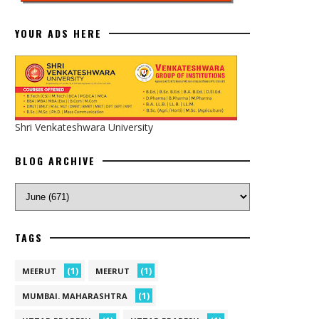
YOUR ADS HERE
Shri Venkateshwara University
BLOG ARCHIVE
TAGS
(1)
(1)
MEERUT
MEERUT
(1)
MUMBAI. MAHARASHTRA