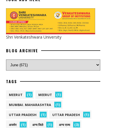
Shri Venkateshwara University
BLOG ARCHIVE
TAGS
(1)
(1)
MEERUT
MEERUT
(1)
MUMBAI. MAHARASHTRA
(1)
(1)
UTTAR PRADESH
UTTAR PRADESH
(1)
(1)
(3)
अजमेर
अन्य जिले
अन्य राज्य