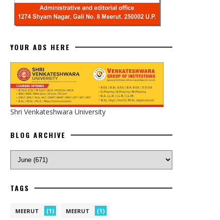
YOUR ADS HERE
Shri Venkateshwara University
BLOG ARCHIVE
TAGS
(1)
(1)
MEERUT
MEERUT