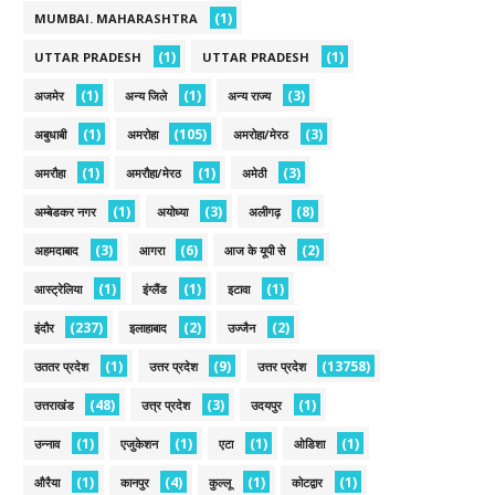
(1)
MUMBAI. MAHARASHTRA
(1)
(1)
UTTAR PRADESH
UTTAR PRADESH
(1)
(1)
(3)
अजमेर
अन्य जिले
अन्य राज्य
(1)
(105)
(3)
अबुधाबी
अमरोहा
अमरोहा/मेरठ
(1)
(1)
(3)
अमरौहा
अमरौहा/मेरठ
अमेठी
(1)
(3)
(8)
अम्बेडकर नगर
अयोध्या
अलीगढ़
(3)
(6)
(2)
अहमदाबाद
आगरा
आज के यूपी से
(1)
(1)
(1)
आस्ट्रेलिया
इंग्लैंड
इटावा
(237)
(2)
(2)
इंदौर
इलाहाबाद
उज्जैन
(1)
(9)
(13758)
उततर प्रदेश
उत्तर प्रदेश
उत्तर प्रदेश
(48)
(3)
(1)
उत्तराखंड
उत्त्र प्रदेश
उदयपुर
(1)
(1)
(1)
(1)
उन्नाव
एजुकेशन
एटा
ओडिशा
(1)
(4)
(1)
(1)
औरैया
कानपुर
कुल्लू
कोटद्वार