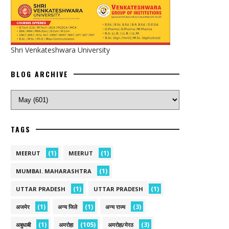
Shri Venkateshwara University
BLOG ARCHIVE
TAGS
(1)
(1)
MEERUT
MEERUT
(1)
MUMBAI. MAHARASHTRA
(1)
(1)
UTTAR PRADESH
UTTAR PRADESH
(1)
(1)
(3)
अजमेर
अन्य जिले
अन्य राज्य
(1)
(105)
(3)
अबुधाबी
अमरोहा
अमरोहा/मेरठ