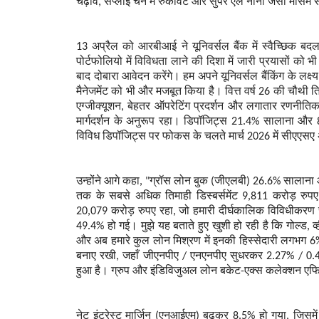
चढ़ाव, सप्लाई चेन में रुकावट और सुपर एल नीनो जैसी मौसम स
13 अप्रैल को आरबीआई ने यूनिवर्सल बैंक में स्वैच्छिक 
पोर्टफोलियो में विविधता लाने की दिशा में जारी प्रयासों को
बाद दोबारा आवेदन करेंगे। हम अपने यूनिवर्सल बैंकिंग के लक्ष्य 
मैनेजमेंट को भी और मजबूत किया है। वित्त वर्ष 26 की चौथी त
एग्जीक्यूशन, बेहतर ऑपरेटिंग प्रदर्शन और लगातार रणनीतिक 
मार्गदर्शन के अनुरूप रहा। डिपॉजिट्स 21.4% सालाना और 
विविध डिपॉजिट्स पर फोकस के चलते मार्च 2026 में सीएएसए
उन्होंने आगे कहा, "ग्रॉस लोन बुक (जीएलबी) 26.6% सालाना 
तक के सबसे अधिक तिमाही डिस्बर्समेंट 9,811 करोड़ रुपए 
20,079 करोड़ रुपए रहा, जो हमारी दीर्घकालिक विविधीकरण 
49.4% हो गई। मुझे यह बताते हुए खुशी हो रही है कि गोल्ड, व्
और अब हमारे कुल लोन मिश्रण में इनकी हिस्सेदारी लगभग 6% 
बनाए रखी, जहाँ जीएनपीए / एनएनपीए सुधरकर 2.27% / 0.
हुआ है। ग्रुप और इंडिविजुअल लोन बकेट-एक्स कलेक्शन एफिश
नेट इंटरेस्ट मार्जिन (एनआईएम) बढ़कर 8.5% हो गया, जिसमे