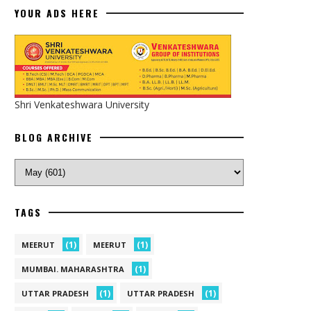
YOUR ADS HERE
Shri Venkateshwara University
BLOG ARCHIVE
TAGS
(1)
(1)
MEERUT
MEERUT
(1)
MUMBAI. MAHARASHTRA
(1)
(1)
UTTAR PRADESH
UTTAR PRADESH