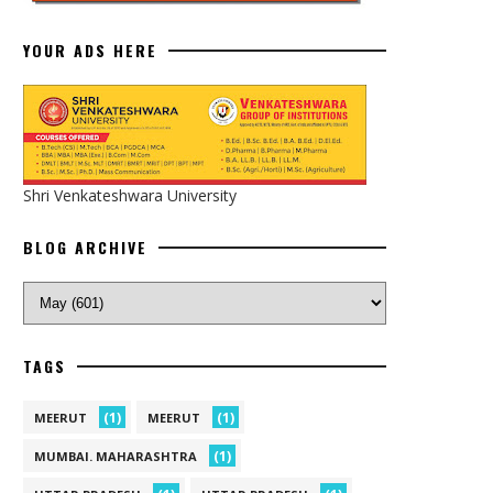
YOUR ADS HERE
Shri Venkateshwara University
BLOG ARCHIVE
TAGS
(1)
(1)
MEERUT
MEERUT
(1)
MUMBAI. MAHARASHTRA