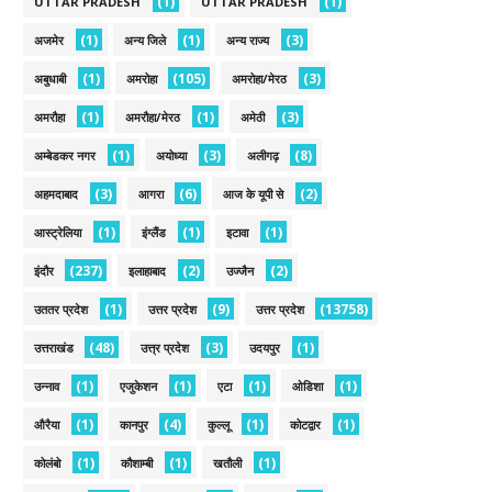
(1)
(1)
UTTAR PRADESH
UTTAR PRADESH
(1)
(1)
(3)
अजमेर
अन्य जिले
अन्य राज्य
(1)
(105)
(3)
अबुधाबी
अमरोहा
अमरोहा/मेरठ
(1)
(1)
(3)
अमरौहा
अमरौहा/मेरठ
अमेठी
(1)
(3)
(8)
अम्बेडकर नगर
अयोध्या
अलीगढ़
(3)
(6)
(2)
अहमदाबाद
आगरा
आज के यूपी से
(1)
(1)
(1)
आस्ट्रेलिया
इंग्लैंड
इटावा
(237)
(2)
(2)
इंदौर
इलाहाबाद
उज्जैन
(1)
(9)
(13758)
उततर प्रदेश
उत्तर प्रदेश
उत्तर प्रदेश
(48)
(3)
(1)
उत्तराखंड
उत्त्र प्रदेश
उदयपुर
(1)
(1)
(1)
(1)
उन्नाव
एजुकेशन
एटा
ओडिशा
(1)
(4)
(1)
(1)
औरैया
कानपुर
कुल्लू
कोटद्वार
(1)
(1)
(1)
कोलंबो
कौशाम्बी
खतौली