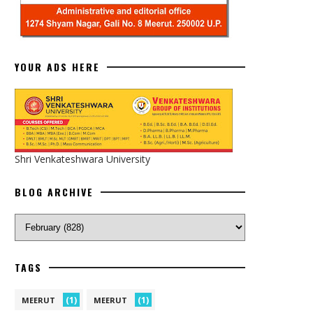
YOUR ADS HERE
Shri Venkateshwara University
BLOG ARCHIVE
TAGS
(1)
(1)
MEERUT
MEERUT