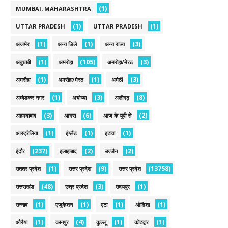
(1)
MUMBAI. MAHARASHTRA
(1)
(1)
UTTAR PRADESH
UTTAR PRADESH
(1)
(1)
(3)
अजमेर
अन्य जिले
अन्य राज्य
(1)
(105)
(3)
अबुधाबी
अमरोहा
अमरोहा/मेरठ
(1)
(1)
(3)
अमरौहा
अमरौहा/मेरठ
अमेठी
(1)
(3)
(8)
अम्बेडकर नगर
अयोध्या
अलीगढ़
(3)
(6)
(2)
अहमदाबाद
आगरा
आज के यूपी से
(1)
(1)
(1)
आस्ट्रेलिया
इंग्लैंड
इटावा
(237)
(2)
(2)
इंदौर
इलाहाबाद
उज्जैन
(1)
(9)
(13758)
उततर प्रदेश
उत्तर प्रदेश
उत्तर प्रदेश
(48)
(3)
(1)
उत्तराखंड
उत्त्र प्रदेश
उदयपुर
(1)
(1)
(1)
(1)
उन्नाव
एजुकेशन
एटा
ओडिशा
(1)
(4)
(1)
(1)
औरैया
कानपुर
कुल्लू
कोटद्वार