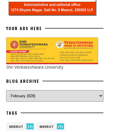
YOUR ADS HERE
Shri Venkateshwara University
BLOG ARCHIVE
TAGS
(1)
(1)
MEERUT
MEERUT