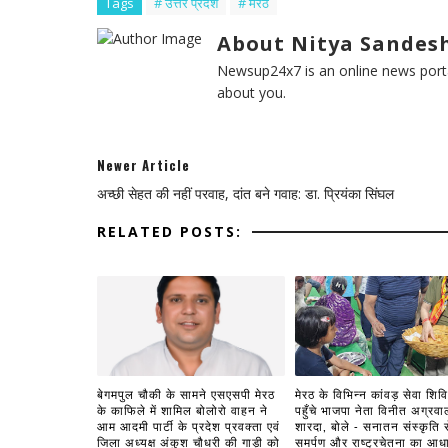
Tags
# उत्तर प्रदेश
# मेरठ
About Nitya Sandesh
Newsup24x7 is an online news porta
about you.
Newer Article
अच्छी सेहत की नहीं परवाह, दांत बने गवाह: डा. प्रियंका सिंघल
RELATED POSTS:
बेगमपुल चौकी के सामने एसएसपी मेरठ
मेरठ के विभिन्न कांवड़ सेवा शिविरो
के काफिले में शामिल बोलोरो वाहन ने
पहुँचे भाजपा नेता विनीत अग्रवा
आम आदमी पार्टी के प्रदेश प्रवक्ता एवं
शारदा, बोले - सनातन संस्कृति स
जिला अध्यक्ष अंकुश चौधरी की गाड़ी को
समर्पण और राष्ट्रचेतना का आध