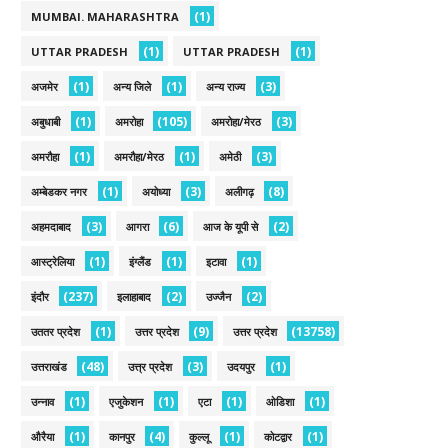
(1)
MUMBAI. MAHARASHTRA
(1)
(1)
UTTAR PRADESH
UTTAR PRADESH
(1)
(1)
(3)
अजमेर
अन्य जिले
अन्य राज्य
(1)
(105)
(3)
अबुधाबी
अमरोहा
अमरोहा/मेरठ
(1)
(1)
(3)
अमरौहा
अमरौहा/मेरठ
अमेठी
(1)
(3)
(8)
अम्बेडकर नगर
अयोध्या
अलीगढ़
(3)
(6)
(2)
अहमदाबाद
आगरा
आज के यूपी से
(1)
(1)
(1)
आस्ट्रेलिया
इंग्लैंड
इटावा
(237)
(2)
(2)
इंदौर
इलाहाबाद
उज्जैन
(1)
(9)
(13758)
उततर प्रदेश
उत्तर प्रदेश
उत्तर प्रदेश
(48)
(3)
(1)
उत्तराखंड
उत्त्र प्रदेश
उदयपुर
(1)
(1)
(1)
(1)
उन्नाव
एजुकेशन
एटा
ओडिशा
(1)
(4)
(1)
(1)
औरैया
कानपुर
कुल्लू
कोटद्वार