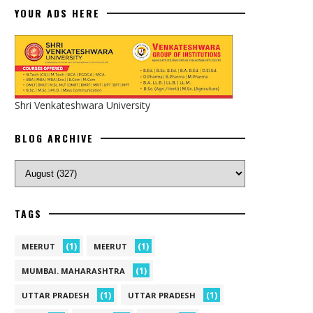
YOUR ADS HERE
Shri Venkateshwara University
BLOG ARCHIVE
TAGS
(1)
(1)
MEERUT
MEERUT
(1)
MUMBAI. MAHARASHTRA
(1)
(1)
UTTAR PRADESH
UTTAR PRADESH