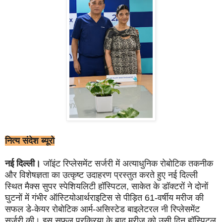
नित्य संदेश ब्यूरो
नई दिल्ली।
जॉइंट रिप्लेसमेंट सर्जरी में अत्याधुनिक रोबोटिक तकनीक
और विशेषज्ञता का उत्कृष्ट उदाहरण प्रस्तुत करते हुए नई दिल्ली
स्थित मैक्स सुपर स्पेशियलिटी हॉस्पिटल, साकेत के डॉक्टरों ने दोनों
घुटनों में गंभीर ऑस्टियोआर्थराइटिस से पीड़ित 61-वर्षीय मरीज की
सफल डे-केयर रोबोटिक आर्म-असिस्टेड बाइलेटरल नी रिप्लेसमेंट
सर्जरी की। इस सफल प्रक्रिया के बाद मरीज को उसी दिन हॉस्पिटल