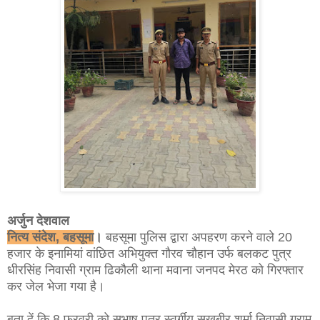
अर्जुन देशवाल
नित्य संदेश, बहसूमा
।
बहसूमा पुलिस द्वारा अपहरण करने वाले 20
हजार के इनामियां वांछित अभियुक्त गौरव चौहान उर्फ बलकट पुत्र
धीरसिंह निवासी ग्राम ढिकौली थाना मवाना जनपद मेरठ को गिरफ्तार
कर जेल भेजा गया है।
बता दें कि 8 फरवरी को सुभाष पुत्र स्वर्गीय सुखबीर शर्मा निवासी ग्राम