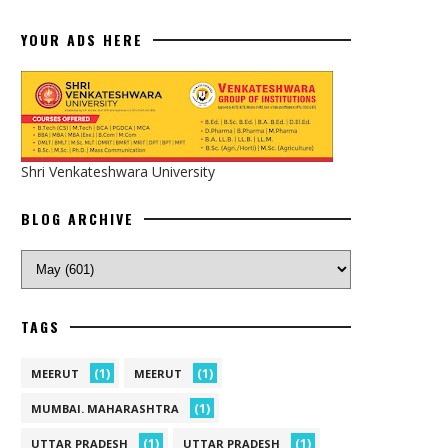
YOUR ADS HERE
Shri Venkateshwara University
BLOG ARCHIVE
TAGS
(1)
(1)
MEERUT
MEERUT
(1)
MUMBAI. MAHARASHTRA
(1)
(1)
UTTAR PRADESH
UTTAR PRADESH