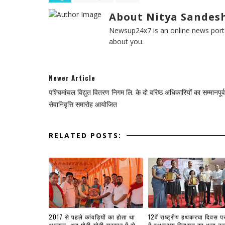
About Nitya Sandesh
Newsup24x7 is an online news porta
about you.
Newer Article
पश्चिमांचल विद्युत वितरण निगम लि. के दो वरिष्ठ अधिकारियों का सम्मानपूर
सेवानिवृत्ति समारोह आयोजित
RELATED POSTS:
2017 से पहले कांवड़ियों का होता था
12वें राष्ट्रीय हथकरघा दिवस प
अपमान, अब मोदी-योगी सरकार में हो
में हथकरघा विरासत का भव्य उत