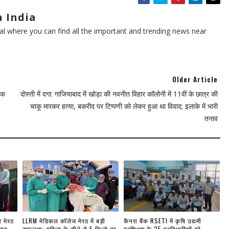
 India
l where you can find all the important and trending news near
Older Article
्वक
दोस्ती में दगा: ​गाजियाबाद में खोड़ा की नवनीत विहार कॉलोनी में 11वीं के छात्र की
चाकू मारकर हत्या, बकरीद पर टिप्पणी को लेकर हुआ था विवाद; इलाके में भारी
तनाव
र मेरठ
LLRM मेडिकल कॉलेज मेरठ में बड़ी
कैनरा बैंक RSETI में कृषि उद्यमी
्सव
सफलता: महिला के सीने से 5 किलो का
प्रशिक्षण के 25 प्रतिभागियों को