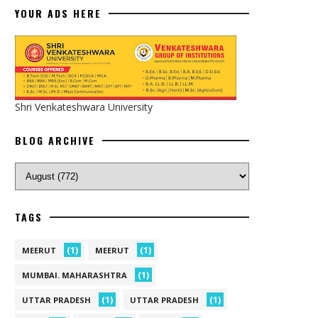
YOUR ADS HERE
Shri Venkateshwara University
BLOG ARCHIVE
TAGS
(1)
(1)
MEERUT
MEERUT
(1)
MUMBAI. MAHARASHTRA
(1)
(1)
UTTAR PRADESH
UTTAR PRADESH