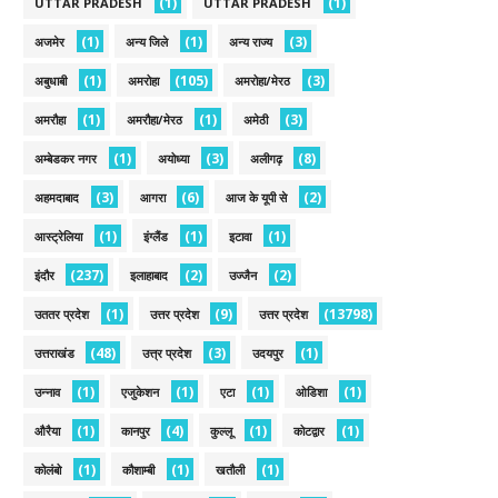
(1)
(1)
UTTAR PRADESH
UTTAR PRADESH
(1)
(1)
(3)
अजमेर
अन्य जिले
अन्य राज्य
(1)
(105)
(3)
अबुधाबी
अमरोहा
अमरोहा/मेरठ
(1)
(1)
(3)
अमरौहा
अमरौहा/मेरठ
अमेठी
(1)
(3)
(8)
अम्बेडकर नगर
अयोध्या
अलीगढ़
(3)
(6)
(2)
अहमदाबाद
आगरा
आज के यूपी से
(1)
(1)
(1)
आस्ट्रेलिया
इंग्लैंड
इटावा
(237)
(2)
(2)
इंदौर
इलाहाबाद
उज्जैन
(1)
(9)
(13798)
उततर प्रदेश
उत्तर प्रदेश
उत्तर प्रदेश
(48)
(3)
(1)
उत्तराखंड
उत्त्र प्रदेश
उदयपुर
(1)
(1)
(1)
(1)
उन्नाव
एजुकेशन
एटा
ओडिशा
(1)
(4)
(1)
(1)
औरैया
कानपुर
कुल्लू
कोटद्वार
(1)
(1)
(1)
कोलंबो
कौशाम्बी
खतौली