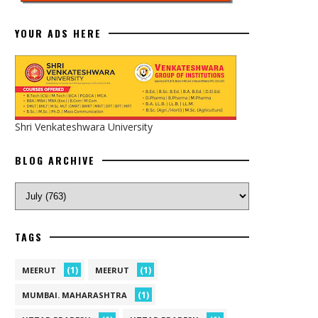
YOUR ADS HERE
Shri Venkateshwara University
BLOG ARCHIVE
TAGS
(1)
(1)
MEERUT
MEERUT
(1)
MUMBAI. MAHARASHTRA