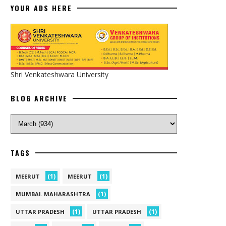
YOUR ADS HERE
Shri Venkateshwara University
BLOG ARCHIVE
TAGS
(1)
(1)
MEERUT
MEERUT
(1)
MUMBAI. MAHARASHTRA
(1)
(1)
UTTAR PRADESH
UTTAR PRADESH