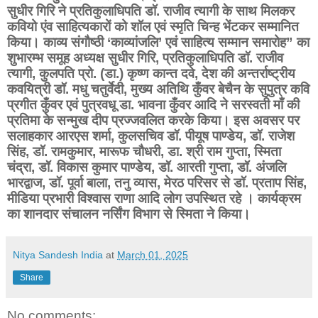
सुधीर गिरि ने प्रतिकुलाधिपति डॉ. राजीव त्यागी के साथ मिलकर
कवियो एंव साहित्यकारों को शॉल एवं स्मृति चिन्ह भेंटकर सम्मानित
किया। काव्य संगौष्ठी ‘काव्यांजलि’ एवं साहित्य सम्मान समारोह” का
शुभारम्भ समूह अध्यक्ष सुधीर गिरि, प्रतिकुलाधिपति डॉ. राजीव
त्यागी, कुलपति प्रो. (डा.) कृष्ण कान्त दवे, देश की अन्तर्राष्ट्रीय
कवयित्री डॉ. मधु चतुर्वेदी, मुख्य अतिथि कुँवर बेचैन के सुपुत्र कवि
प्रगीत कुँवर एवं पुत्रवधू डा. भावना कुँवर आदि ने सरस्वती माँ की
प्रतिमा के सन्मुख दीप प्रज्जवलित करके किया। इस अवसर पर
सलाहकार आरएस शर्मा, कुलसचिव डॉ. पीयूष पाण्डेय, डॉ. राजेश
सिंह, डॉ. रामकुमार, मारूफ चौधरी, डा. श्री राम गुप्ता, स्मिता
चंद्रा, डॉ. विकास कुमार पाण्डेय, डॉ. आरती गुप्ता, डॉ. अंजलि
भारद्वाज, डॉ. पूर्वा बाला, तनु व्यास, मेरठ परिसर से डॉ. प्रताप सिंह,
मीडिया प्रभारी विश्वास राणा आदि लोग उपस्थित रहे । कार्यक्रम
का शानदार संचालन नर्सिंग विभाग से स्मिता ने किया।
Nitya Sandesh India
at
March 01, 2025
Share
No comments: