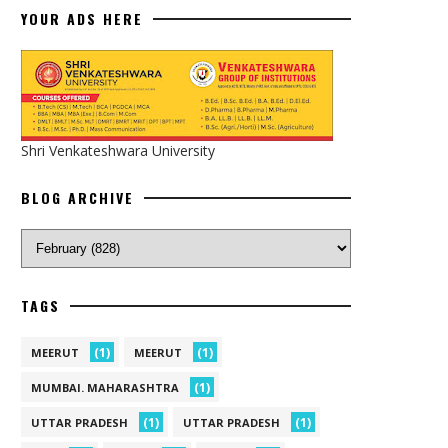
YOUR ADS HERE
Shri Venkateshwara University
BLOG ARCHIVE
TAGS
(1)
(1)
MEERUT
MEERUT
(1)
MUMBAI. MAHARASHTRA
(1)
(1)
UTTAR PRADESH
UTTAR PRADESH