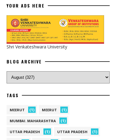
YOUR ADS HERE
Shri Venkateshwara University
BLOG ARCHIVE
TAGS
(1)
(1)
MEERUT
MEERUT
(1)
MUMBAI. MAHARASHTRA
(1)
(1)
UTTAR PRADESH
UTTAR PRADESH