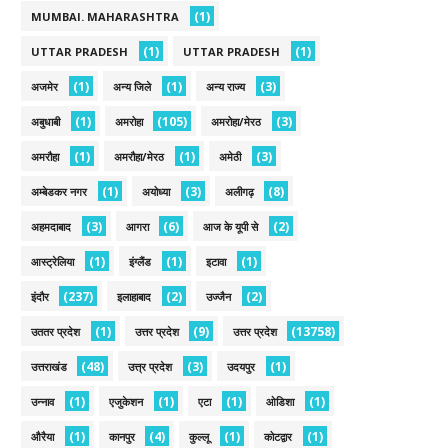
(1)
MUMBAI. MAHARASHTRA
(1)
(1)
UTTAR PRADESH
UTTAR PRADESH
(1)
(1)
(3)
अजमेर
अन्य जिले
अन्य राज्य
(1)
(105)
(3)
अबुधाबी
अमरोहा
अमरोहा/मेरठ
(1)
(1)
(3)
अमरौहा
अमरौहा/मेरठ
अमेठी
(1)
(3)
(8)
अम्बेडकर नगर
अयोध्या
अलीगढ़
(3)
(6)
(2)
अहमदाबाद
आगरा
आज के यूपी से
(1)
(1)
(1)
आस्ट्रेलिया
इंग्लैंड
इटावा
(237)
(2)
(2)
इंदौर
इलाहाबाद
उज्जैन
(1)
(9)
(13758)
उततर प्रदेश
उत्तर प्रदेश
उत्तर प्रदेश
(48)
(3)
(1)
उत्तराखंड
उत्त्र प्रदेश
उदयपुर
(1)
(1)
(1)
(1)
उन्नाव
एजुकेशन
एटा
ओडिशा
(1)
(4)
(1)
(1)
औरैया
कानपुर
कुल्लू
कोटद्वार