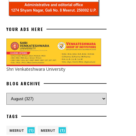
YOUR ADS HERE
Shri Venkateshwara University
BLOG ARCHIVE
TAGS
(1)
(1)
MEERUT
MEERUT