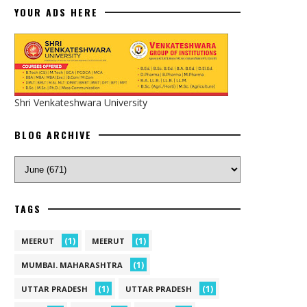
YOUR ADS HERE
Shri Venkateshwara University
BLOG ARCHIVE
TAGS
(1)
(1)
MEERUT
MEERUT
(1)
MUMBAI. MAHARASHTRA
(1)
(1)
UTTAR PRADESH
UTTAR PRADESH