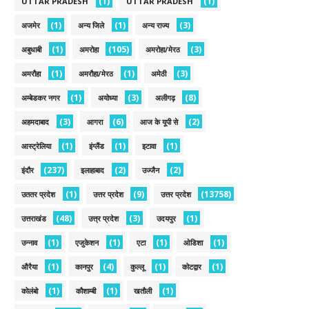
(1)
(1)
UTTAR PRADESH
UTTAR PRADESH
(1)
(1)
(3)
अजमेर
अन्य जिले
अन्य राज्य
(1)
(105)
(3)
अबुधाबी
अमरोहा
अमरोहा/मेरठ
(1)
(1)
(3)
अमरौहा
अमरौहा/मेरठ
अमेठी
(1)
(3)
(8)
अम्बेडकर नगर
अयोध्या
अलीगढ़
(3)
(6)
(2)
अहमदाबाद
आगरा
आज के यूपी से
(1)
(1)
(1)
आस्ट्रेलिया
इंग्लैंड
इटावा
(237)
(2)
(2)
इंदौर
इलाहाबाद
उज्जैन
(1)
(9)
(13758)
उततर प्रदेश
उत्तर प्रदेश
उत्तर प्रदेश
(48)
(3)
(1)
उत्तराखंड
उत्त्र प्रदेश
उदयपुर
(1)
(1)
(1)
(1)
उन्नाव
एजुकेशन
एटा
ओडिशा
(1)
(4)
(1)
(1)
औरैया
कानपुर
कुल्लू
कोटद्वार
(1)
(1)
(1)
कोलंबो
कौशाम्बी
खतौली