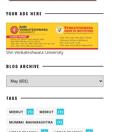
YOUR ADS HERE
Shri Venkateshwara University
BLOG ARCHIVE
TAGS
(1)
(1)
MEERUT
MEERUT
(1)
MUMBAI. MAHARASHTRA