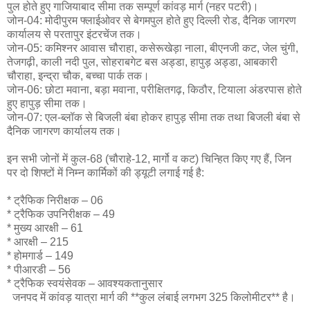
पुल होते हुए गाजियाबाद सीमा तक सम्पूर्ण कांवड़ मार्ग (नहर पटरी)।
जोन-04: मोदीपुरम फ्लाईओवर से बेगमपुल होते हुए दिल्ली रोड, दैनिक जागरण
कार्यालय से परतापुर इंटरचेंज तक।
जोन-05: कमिश्नर आवास चौराहा, कसेरूखेड़ा नाला, बीएनजी कट, जेल चुंगी,
तेजगढ़ी, काली नदी पुल, सोहराबगेट बस अड्डा, हापुड़ अड्डा, आबकारी
चौराहा, इन्द्रा चौक, बच्चा पार्क तक।
जोन-06: छोटा मवाना, बड़ा मवाना, परीक्षितगढ़, किठौर, टियाला अंडरपास होते
हुए हापुड़ सीमा तक।
जोन-07: एल-ब्लॉक से बिजली बंबा होकर हापुड़ सीमा तक तथा बिजली बंबा से
दैनिक जागरण कार्यालय तक।
इन सभी जोनों में कुल-68 (चौराहे-12, मार्गो व कट) चिन्हित किए गए हैं, जिन
पर दो शिफ्टों में निम्न कार्मिकों की ड्यूटी लगाई गई है:
* ट्रैफिक निरीक्षक – 06
* ट्रैफिक उपनिरीक्षक – 49
* मुख्य आरक्षी – 61
* आरक्षी – 215
* होमगार्ड – 149
* पीआरडी – 56
* ट्रैफिक स्वयंसेवक – आवश्यकतानुसार
जनपद में कांवड़ यात्रा मार्ग की **कुल लंबाई लगभग 325 किलोमीटर** है।