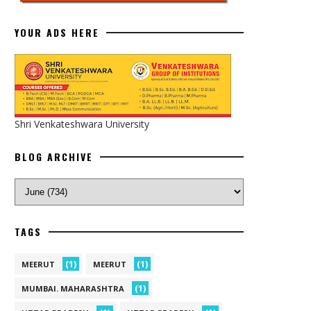
YOUR ADS HERE
Shri Venkateshwara University
BLOG ARCHIVE
TAGS
(1)
(1)
MEERUT
MEERUT
(1)
MUMBAI. MAHARASHTRA