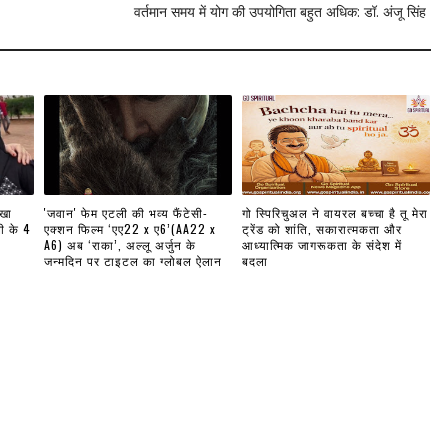
वर्तमान समय में योग की उपयोगिता बहुत अधिक: डॉ. अंजू सिंह
 खा
'जवान' फेम एटली की भव्य फैंटेसी-
गो स्पिरिचुअल ने वायरल बच्चा है तू मेरा
ी के 4
एक्शन फिल्म ‘एए22 x ए6’(AA22 x
ट्रेंड को शांति, सकारात्मकता और
A6) अब ‘राका’, अल्लू अर्जुन के
आध्यात्मिक जागरूकता के संदेश में
जन्मदिन पर टाइटल का ग्लोबल ऐलान
बदला