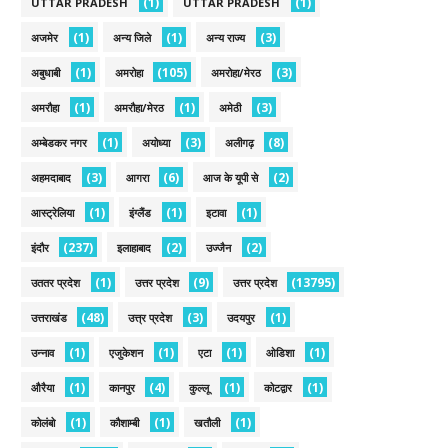
(1)
(1)
UTTAR PRADESH
UTTAR PRADESH
(1)
(1)
(3)
अजमेर
अन्य जिले
अन्य राज्य
(1)
(105)
(3)
अबुधाबी
अमरोहा
अमरोहा/मेरठ
(1)
(1)
(3)
अमरौहा
अमरौहा/मेरठ
अमेठी
(1)
(3)
(8)
अम्बेडकर नगर
अयोध्या
अलीगढ़
(3)
(6)
(2)
अहमदाबाद
आगरा
आज के यूपी से
(1)
(1)
(1)
आस्ट्रेलिया
इंग्लैंड
इटावा
(237)
(2)
(2)
इंदौर
इलाहाबाद
उज्जैन
(1)
(9)
(13795)
उततर प्रदेश
उत्तर प्रदेश
उत्तर प्रदेश
(48)
(3)
(1)
उत्तराखंड
उत्त्र प्रदेश
उदयपुर
(1)
(1)
(1)
(1)
उन्नाव
एजुकेशन
एटा
ओडिशा
(1)
(4)
(1)
(1)
औरैया
कानपुर
कुल्लू
कोटद्वार
(1)
(1)
(1)
कोलंबो
कौशाम्बी
खतौली