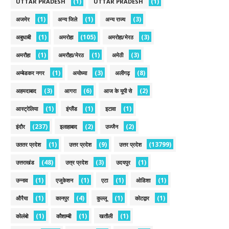
(1)
(1)
UTTAR PRADESH
UTTAR PRADESH
(1)
(1)
(3)
अजमेर
अन्य जिले
अन्य राज्य
(1)
(105)
(3)
अबुधाबी
अमरोहा
अमरोहा/मेरठ
(1)
(1)
(3)
अमरौहा
अमरौहा/मेरठ
अमेठी
(1)
(3)
(8)
अम्बेडकर नगर
अयोध्या
अलीगढ़
(3)
(6)
(2)
अहमदाबाद
आगरा
आज के यूपी से
(1)
(1)
(1)
आस्ट्रेलिया
इंग्लैंड
इटावा
(237)
(2)
(2)
इंदौर
इलाहाबाद
उज्जैन
(1)
(9)
(13799)
उततर प्रदेश
उत्तर प्रदेश
उत्तर प्रदेश
(48)
(3)
(1)
उत्तराखंड
उत्त्र प्रदेश
उदयपुर
(1)
(1)
(1)
(1)
उन्नाव
एजुकेशन
एटा
ओडिशा
(1)
(4)
(1)
(1)
औरैया
कानपुर
कुल्लू
कोटद्वार
(1)
(1)
(1)
कोलंबो
कौशाम्बी
खतौली