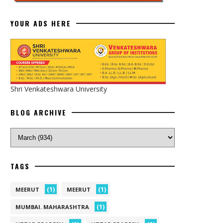
YOUR ADS HERE
Shri Venkateshwara University
BLOG ARCHIVE
TAGS
(1)
(1)
MEERUT
MEERUT
(1)
MUMBAI. MAHARASHTRA