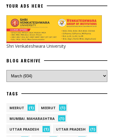
YOUR ADS HERE
Shri Venkateshwara University
BLOG ARCHIVE
TAGS
(1)
(1)
MEERUT
MEERUT
(1)
MUMBAI. MAHARASHTRA
(1)
(1)
UTTAR PRADESH
UTTAR PRADESH