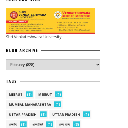
Shri Venkateshwara University
BLOG ARCHIVE
TAGS
(1)
(1)
MEERUT
MEERUT
(1)
MUMBAI. MAHARASHTRA
(1)
(1)
UTTAR PRADESH
UTTAR PRADESH
(1)
(1)
(3)
अजमेर
अन्य जिले
अन्य राज्य