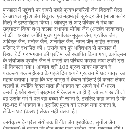
पाण्डाल में पहुंचने पर सबसे पहले प्रबन्धकारिणी जैन बिरादरी मेरठ
के अध्यक्ष सुरेश जैन रितुराज एवं महामंत्री सुरेन्द्र जैन (माला फ्लोर
मिल) ने झण्डारोहण किया। जोधपुर से आए परिवार ने मंच का
उद्घाटन किया तथा कलश स्थापना योगेश जैन (अरहंत प्रकाशन)
ने की। अखंड ज्योति मुख्य पुर्ण्याजक मुकुल जैन, प्रतीक जैन,
अविरल जैन, मनोज जैन, अनमोल जैन, नमन जैन सहित समस्त
परिवार ने स्थापित की। उसके बाद पूरे भक्तिभाव से पाण्डाल में
स्थित वेदी पर भगवान की प्रतिमा को स्थापित किया गया, कार्यक्रम
के संयोजक प्रवीन जैन ने पात्रों का परिचय कराया तथा लकी ड्रा
भी निकाला गया। आचार्य श्री 108 श्रुत सागर महाराज ने
पंचकल्याणक महोत्सव के पहले दिन अपने प्रवचन में घट यात्रा का
महत्व बताया। कहा कि घट यात्रा में केवल महिलाएं ही कलश लेकर
चलती हैं, क्योंकि केवल माता ही भगवान का अपने गर्भ में धारण
करती है और सम्पूर्ण ब्रहमांड में केवल माता ही है, जो स्वयं खाती तो
वह उसके गर्भ में पल रहा बच्चा भी खाता है, इसलिए कहा जाता है कि
घट-घट में भगवान है। इसलिए पुरूष वर्ग उत्सव मना सकता है,
लेकिन घट (कलश) लेकर नहीं चलता है।
कार्यक्रम के प्रैस संयोजक विनीत जैन एडवोकेट, सुनील जैन
(प्रवक्ता) ने बताया कि रोज सुबह पूजा अर्चना, पाठ, प्रवचन होंगे।