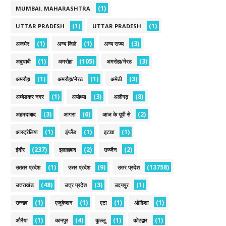
(1)
MUMBAI. MAHARASHTRA
(1)
(1)
UTTAR PRADESH
UTTAR PRADESH
(1)
(1)
(3)
अजमेर
अन्य जिले
अन्य राज्य
(1)
(105)
(3)
अबुधाबी
अमरोहा
अमरोहा/मेरठ
(1)
(1)
(3)
अमरौहा
अमरौहा/मेरठ
अमेठी
(1)
(3)
(8)
अम्बेडकर नगर
अयोध्या
अलीगढ़
(3)
(6)
(2)
अहमदाबाद
आगरा
आज के यूपी से
(1)
(1)
(1)
आस्ट्रेलिया
इंग्लैंड
इटावा
(237)
(2)
(2)
इंदौर
इलाहाबाद
उज्जैन
(1)
(9)
(13758)
उततर प्रदेश
उत्तर प्रदेश
उत्तर प्रदेश
(48)
(3)
(1)
उत्तराखंड
उत्त्र प्रदेश
उदयपुर
(1)
(1)
(1)
(1)
उन्नाव
एजुकेशन
एटा
ओडिशा
(1)
(4)
(1)
(1)
औरैया
कानपुर
कुल्लू
कोटद्वार