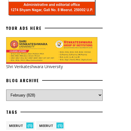
YOUR ADS HERE
Shri Venkateshwara University
BLOG ARCHIVE
TAGS
(1)
(1)
MEERUT
MEERUT