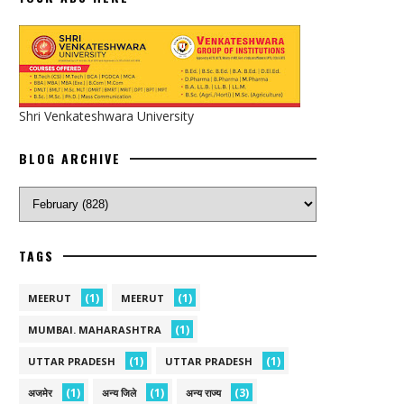
Shri Venkateshwara University
BLOG ARCHIVE
TAGS
(1)
(1)
MEERUT
MEERUT
(1)
MUMBAI. MAHARASHTRA
(1)
(1)
UTTAR PRADESH
UTTAR PRADESH
(1)
(1)
(3)
अजमेर
अन्य जिले
अन्य राज्य