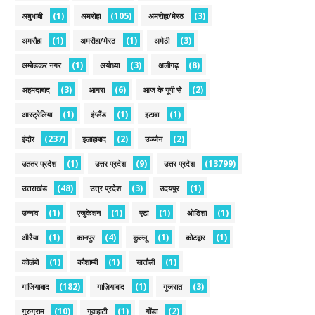
(1)
(105)
(3)
अबुधाबी
अमरोहा
अमरोहा/मेरठ
(1)
(1)
(3)
अमरौहा
अमरौहा/मेरठ
अमेठी
(1)
(3)
(8)
अम्बेडकर नगर
अयोध्या
अलीगढ़
(3)
(6)
(2)
अहमदाबाद
आगरा
आज के यूपी से
(1)
(1)
(1)
आस्ट्रेलिया
इंग्लैंड
इटावा
(237)
(2)
(2)
इंदौर
इलाहाबाद
उज्जैन
(1)
(9)
(13799)
उततर प्रदेश
उत्तर प्रदेश
उत्तर प्रदेश
(48)
(3)
(1)
उत्तराखंड
उत्त्र प्रदेश
उदयपुर
(1)
(1)
(1)
(1)
उन्नाव
एजुकेशन
एटा
ओडिशा
(1)
(4)
(1)
(1)
औरैया
कानपुर
कुल्लू
कोटद्वार
(1)
(1)
(1)
कोलंबो
कौशाम्बी
खतौली
(182)
(1)
(3)
गाजियाबाद
गाज़ियाबाद
गुजरात
(10)
(1)
(2)
गुरुग्राम
गुवाहाटी
गोंडा