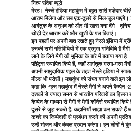
नित्य संदेश ब्यूरो
मेरठ। नेस्ले इंडिया महाकुंभ में बहुत सारी मज़ेदार चीज़
आराम मिलेगा और सब एक-दूसरे से मिल-जुल पाएंगे। इस
आगंतुक के अनुभव को और भी खास बना देंगे। दुनिया के
थोड़ी देर आराम करें और खुशी के पल बिताएं।
इन पहलों पर अपनी बात रखते हुए
नेस्‍ले इंडिया में 
इसकी सभी गतिविधियों में एक प्रमुख गतिविधि है मैगी म
लाने के लिये मैगी की भूमिका के बारे में बताया गया है।
पॉइंट्स स्‍थापित किये हैं
,
जहाँ आगंतुक गरमा-गरम मैगी
अपनी सामुदायिक पहल के तहत नेस्‍ले इंडिया ने सफ
मील्‍स भी परोसी। महाकुंभ को संभव बनाने वाले इन 
कहा कि ‘‘
इस महाकुंभ में नेस्‍ले मैगी ने अपने कैम्‍पेन
‘
दशकों से ज्‍यादा समय से भारतीय परिवारों का हिस्‍
कैम्‍पेन के माध्‍यम से मैगी ने मैगी कॉर्नर्स स्‍थापित किये ह
दूसरे से जुड़ सकते हैं
,
कहानियाँ साझा कर सकते हैं औ
कचरे का जिम्‍मेदारी से प्रबंधन करने की अपनी प्रतिबद
उन्‍हें भोजन और कंबल प्रदान करेगा। इन लोगों ने क