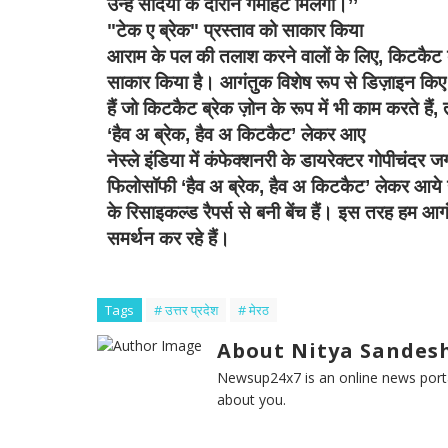
उन्‍हें सर्दियों के दौरान गर्माहट मिलेगी।
’’
"टेक ए ब्रेक" प्रस्ताव को साकार किया
आराम के पल की तलाश करने वालों के लिए
,
किटकैट ब
साकार किया है। आगंतुक विशेष रूप से डिज़ाइन किए ग
हैं जो किटकैट ब्रेक ज़ोन के रूप में भी काम करते हैं
,
‘
हैव अ ब्रेक
,
हैव अ किटकैट
’
लेकर आए
नेस्‍ले इंडिया में कंफेक्‍शनरी के डायरेक्‍टर गोपीचंदर
फिलोसॉफी
‘
हैव अ ब्रेक
,
हैव अ किटकैट
’
लेकर आये ह
के रिसाइकल्‍ड रैपर्स से बनी बेंच हैं। इस तरह हम आ
समर्थन कर रहे हैं।
Tags
# उत्तर प्रदेश
# मेरठ
About Nitya Sandesh
Newsup24x7 is an online news porta
about you.