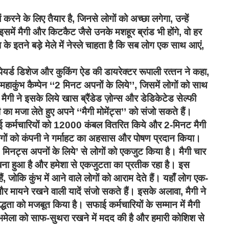
ें करने के लिए तैयार है
,
जिनसे लोगों को अच्छा लगेगा
,
उन्‍हें
में मैगी और किटकैट जैसे उनके मशहूर ब्रांड भी होंगे
,
वो हर
 इतने बड़े मेले में
नेस्ले चाहता है कि सब लोग एक साथ आएं
,
प्रीपेयर्ड डिशेज और कुकिंग ऐड की डायरेक्‍टर रूपाली रत्‍तन ने कहा
,
हाकुंभ कैम्‍पेन
‘‘2
मिनट अपनों के लिये
’’,
जिसमें लोगों को साथ
 मैगी ने इसके लिये खास ब्रैंडेड ज़ोन्‍स और डेडिकेटेड सेल्‍फी
 का मजा लेते हुए अपने
‘‘
मैगी मोमेंट्स
’’
को संजो सकते हैं।
ाई कर्मचारियों को 12000 कंबल वितरित किये और 2-मिनट मैगी
लोगों को कंपनी ने गर्माहट का अहसास और पोषण प्रदान किया।
2
मिनट्स अपनों के लिये
’
से लोगों को एकजुट किया है। मैगी चार
सा बना हुआ है और हमेशा से एकजुटता का प्रतीक रहा है। इस
ैं
,
जोकि कुंभ में आने वाले लोगों को आराम देते हैं। यहाँ लोग एक-
र मायने रखने वाली यादें संजो सकते हैं। इसके अलावा
,
मैगी ने
्धता को मजबूत किया है। सफाई कर्मचारियों के सम्‍मान में मैगी
ुंभमेला को साफ-सुथरा रखने में मदद की है और हमारी कोशिश से