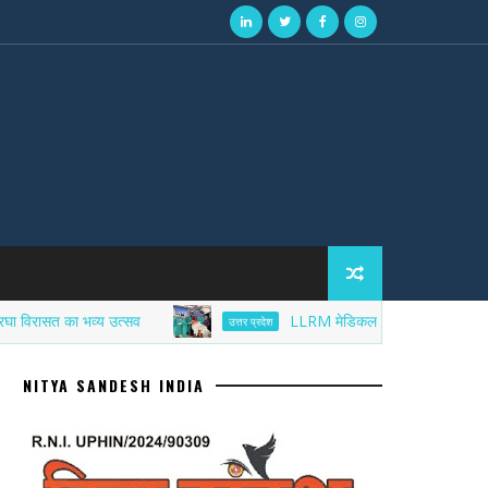
त का भव्य उत्सव
LLRM मेडिकल कॉलेज मेरठ में बड़ी सफलता: महि
उत्तर प्रदेश
NITYA SANDESH INDIA