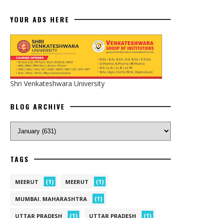
YOUR ADS HERE
Shri Venkateshwara University
BLOG ARCHIVE
TAGS
(1)
(1)
MEERUT
MEERUT
(1)
MUMBAI. MAHARASHTRA
(1)
(1)
UTTAR PRADESH
UTTAR PRADESH