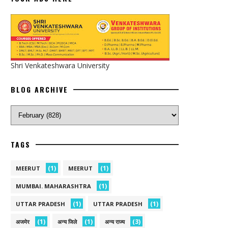
Shri Venkateshwara University
BLOG ARCHIVE
TAGS
(1)
(1)
MEERUT
MEERUT
(1)
MUMBAI. MAHARASHTRA
(1)
(1)
UTTAR PRADESH
UTTAR PRADESH
(1)
(1)
(3)
अजमेर
अन्य जिले
अन्य राज्य