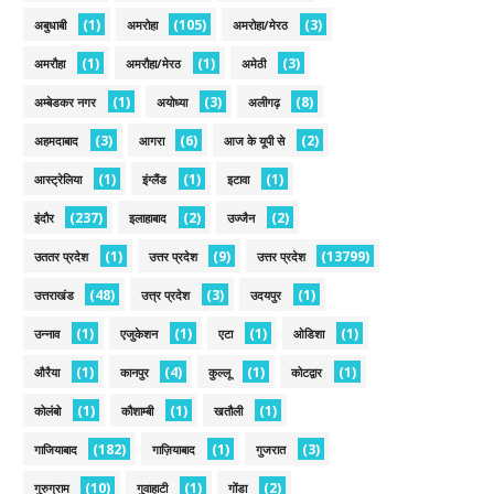
(1)
(105)
(3)
अबुधाबी
अमरोहा
अमरोहा/मेरठ
(1)
(1)
(3)
अमरौहा
अमरौहा/मेरठ
अमेठी
(1)
(3)
(8)
अम्बेडकर नगर
अयोध्या
अलीगढ़
(3)
(6)
(2)
अहमदाबाद
आगरा
आज के यूपी से
(1)
(1)
(1)
आस्ट्रेलिया
इंग्लैंड
इटावा
(237)
(2)
(2)
इंदौर
इलाहाबाद
उज्जैन
(1)
(9)
(13799)
उततर प्रदेश
उत्तर प्रदेश
उत्तर प्रदेश
(48)
(3)
(1)
उत्तराखंड
उत्त्र प्रदेश
उदयपुर
(1)
(1)
(1)
(1)
उन्नाव
एजुकेशन
एटा
ओडिशा
(1)
(4)
(1)
(1)
औरैया
कानपुर
कुल्लू
कोटद्वार
(1)
(1)
(1)
कोलंबो
कौशाम्बी
खतौली
(182)
(1)
(3)
गाजियाबाद
गाज़ियाबाद
गुजरात
(10)
(1)
(2)
गुरुग्राम
गुवाहाटी
गोंडा